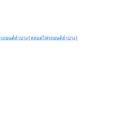
ทรถยนต์ลำปาง
|
หลอดไฟรถยนต์ลำปาง
|