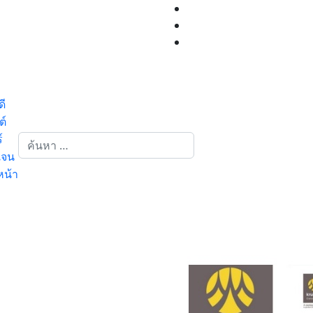
ี
ต์
การค้นหา
์
เจน
น้า