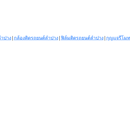
์ลำปาง
|
กล้องติดรถยนต์ลำปาง
|
ฟิล์มติดรถยนต์ลำปาง
|
กุญแจรีโม