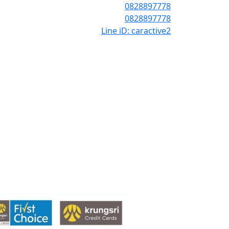
0828897778
0828897778
Line iD: caractive2