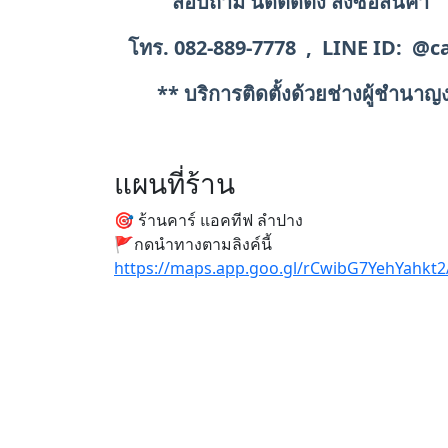
สอบถาม นัดติดตั้ง สั่งซื้อส
โทร. 082-889-7778 , LINE ID: @c
** บริการติดตั้งด้วยช่างผู้ชำนา
แผนที่ร้าน
🎯 ร้านคาร์ แอคทีฟ ลำปาง
🚩กดนำทางตามลิงค์นี้
https://maps.app.goo.gl/rCwibG7YehYahkt2