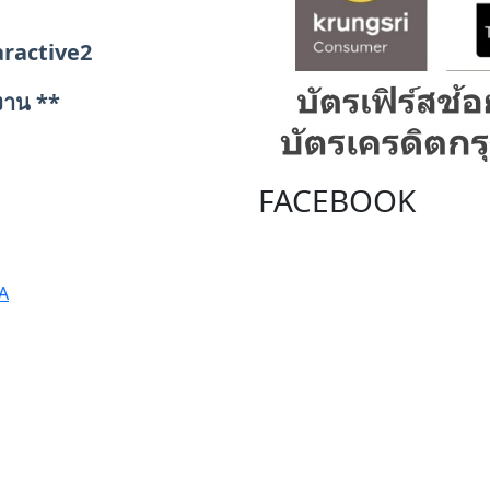
ินค้า
aractive2
ญงาน **
FACEBOOK
A